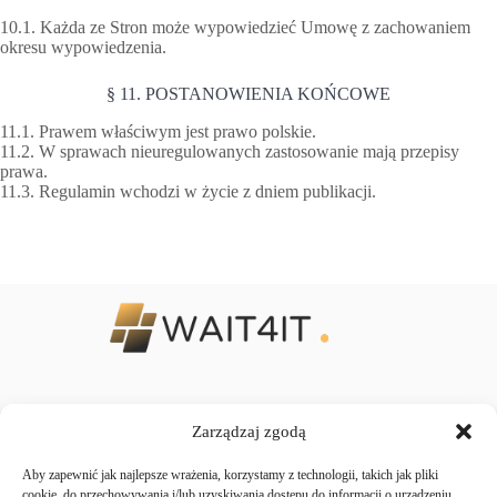
10.1. Każda ze Stron może wypowiedzieć Umowę z zachowaniem
okresu wypowiedzenia.
§ 11. POSTANOWIENIA KOŃCOWE
11.1. Prawem właściwym jest prawo polskie.
11.2. W sprawach nieuregulowanych zastosowanie mają przepisy
prawa.
11.3. Regulamin wchodzi w życie z dniem publikacji.
Zarządzaj zgodą
Regulaminy
Aby zapewnić jak najlepsze wrażenia, korzystamy z technologii, takich jak pliki
Polityka Prywatności
cookie, do przechowywania i/lub uzyskiwania dostępu do informacji o urządzeniu.