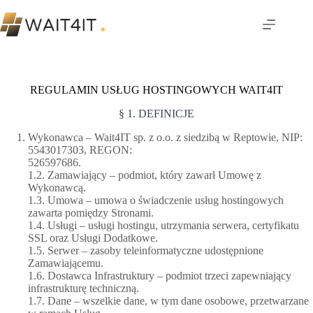
Przejdź
do
treści
REGULAMIN USŁUG HOSTINGOWYCH WAIT4IT
§ 1. DEFINICJE
Wykonawca – Wait4IT sp. z o.o. z siedzibą w Reptowie, NIP:
5543017303, REGON:
526597686.
1.2. Zamawiający – podmiot, który zawarł Umowę z
Wykonawcą.
1.3. Umowa – umowa o świadczenie usług hostingowych
zawarta pomiędzy Stronami.
1.4. Usługi – usługi hostingu, utrzymania serwera, certyfikatu
SSL oraz Usługi Dodatkowe.
1.5. Serwer – zasoby teleinformatyczne udostępnione
Zamawiającemu.
1.6. Dostawca Infrastruktury – podmiot trzeci zapewniający
infrastrukturę techniczną.
1.7. Dane – wszelkie dane, w tym dane osobowe, przetwarzane