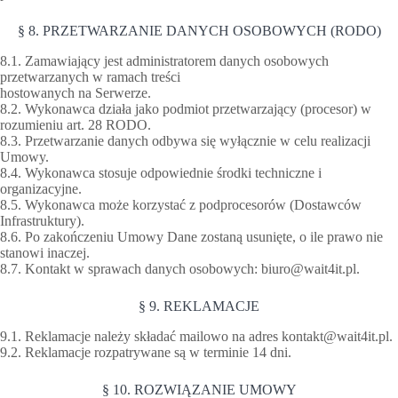
§ 8. PRZETWARZANIE DANYCH OSOBOWYCH (RODO)
8.1. Zamawiający jest administratorem danych osobowych
przetwarzanych w ramach treści
hostowanych na Serwerze.
8.2. Wykonawca działa jako podmiot przetwarzający (procesor) w
rozumieniu art. 28 RODO.
8.3. Przetwarzanie danych odbywa się wyłącznie w celu realizacji
Umowy.
8.4. Wykonawca stosuje odpowiednie środki techniczne i
organizacyjne.
8.5. Wykonawca może korzystać z podprocesorów (Dostawców
Infrastruktury).
8.6. Po zakończeniu Umowy Dane zostaną usunięte, o ile prawo nie
stanowi inaczej.
8.7. Kontakt w sprawach danych osobowych:
biuro@wait4it.pl
.
§ 9. REKLAMACJE
9.1. Reklamacje należy składać mailowo na adres
kontakt@wait4it.pl
.
9.2. Reklamacje rozpatrywane są w terminie 14 dni.
§ 10. ROZWIĄZANIE UMOWY