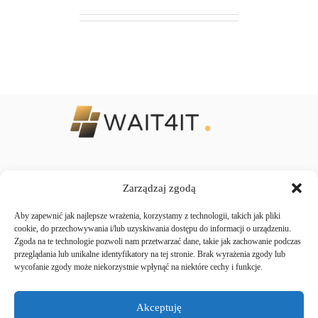
Zarządzaj zgodą
Regulaminy
Aby zapewnić jak najlepsze wrażenia, korzystamy z technologii, takich jak pliki
Polityka Prywatności
cookie, do przechowywania i/lub uzyskiwania dostępu do informacji o urządzeniu.
Zgoda na te technologie pozwoli nam przetwarzać dane, takie jak zachowanie podczas
Regulamin usług hostingowych
przeglądania lub unikalne identyfikatory na tej stronie. Brak wyrażenia zgody lub
wycofanie zgody może niekorzystnie wpłynąć na niektóre cechy i funkcje.
Kontakt
Akceptuję
+48 533 30 75 30